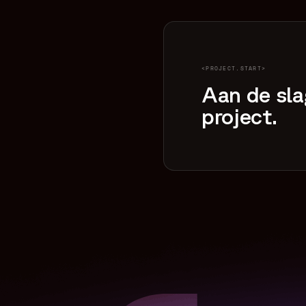
<PROJECT.START>
Aan de sl
project.