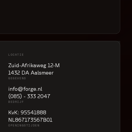
LOCATIE
Zuid-Afrikaweg 12-M
1432 DA Aalsmeer
GEGEVENS
info@forge.nl
(085) - 333 2047
BEDRIJF
KvK: 95541888
NL867173567B01
OPENINGSTIJDEN