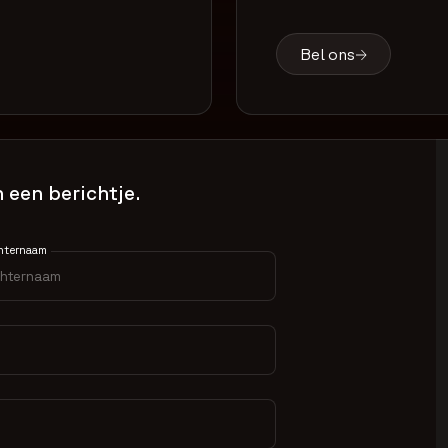
Bel ons
 een berichtje.
hternaam