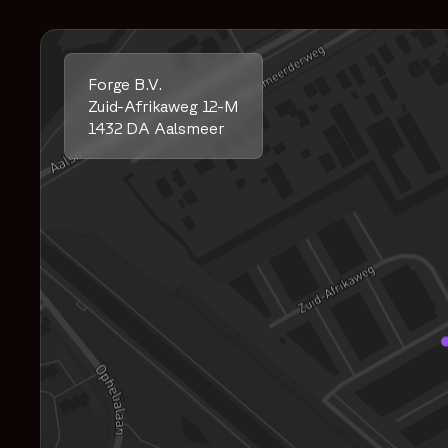
Forge B.V.
Zuid-Afrikaweg 12-M
1432 DA Aalsmeer