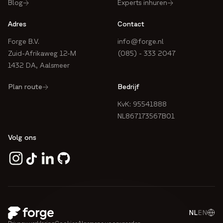
Blog
Experts inhuren
Adres
Contact
Forge B.V.
info@forge.nl
Zuid-Afrikaweg 12-M
(085) - 333 2047
1432 DA, Aalsmeer
Plan route
Bedrijf
KvK: 95541888
NL867173567B01
Volg ons
NL
EN