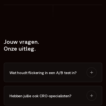
Jouw vragen.
Onze uitleg.
Wat houdt flickering in een A/B test in?
Flickering (ook wel "flash of original content"
genoemd) is het effect waarbij een gebruiker kort
Hebben jullie ook CRO-specialisten?
de originele versie van een pagina ziet, voordat de
variatie van de A/B-test wordt ingeladen. Dit