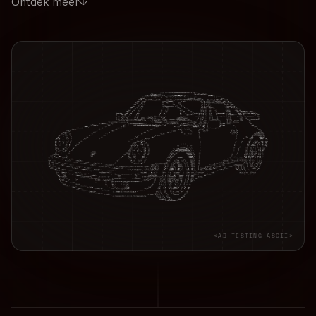
Ontdek meer
<AB_TESTING_ASCII>