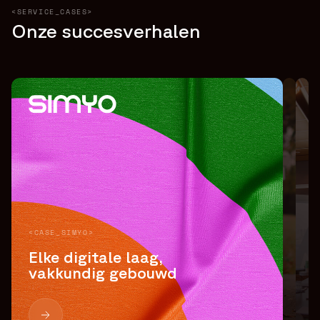
<SERVICE_CASES>
Onze succesverhalen
<CASE_SIMYO>
Elke digitale laag,
vakkundig gebouwd