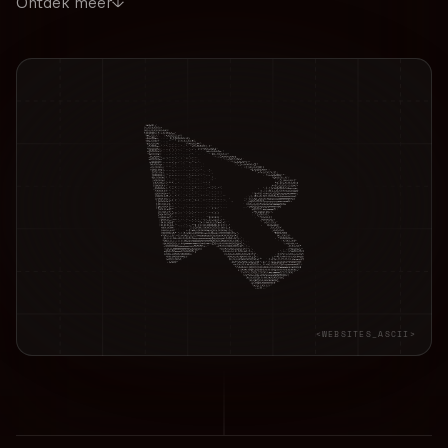
Ontdek meer
<WEBSITES_ASCII>